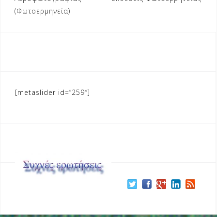
(Φωτοερμηνεία)
[metaslider id=”259″]