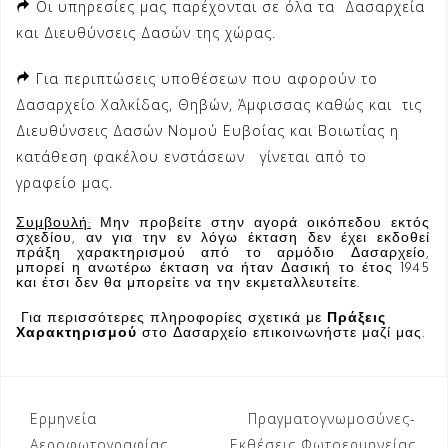
Οι υπηρεσίες μας παρέχονται σε όλα τα Δασαρχεία
και Διευθύνσεις Δασών της χώρας.
Για περιπτώσεις υποθέσεων που αφορούν το
Δασαρχείο Χαλκίδας, Θηβών, Άμφισσας καθώς και τις
Διευθύνσεις Δασών Νομού Ευβοίας και Βοιωτίας η
κατάθεση φακέλου ενστάσεων γίνεται από το
γραφείο μας.
Συμβουλή:
Μην προβείτε στην αγορά οικόπεδου εκτός
σχεδίου, αν για την εν λόγω έκταση δεν έχει εκδοθεί
πράξη χαρακτηρισμού από το αρμόδιο Δασαρχείο,
μπορεί η ανωτέρω έκταση να ήταν Δασική το έτος 1945
και έτσι δεν θα μπορείτε να την εκμεταλλευτείτε.
Για περισσότερες πληροφορίες σχετικά με
Πράξεις
Χαρακτηρισμού
στο Δασαρχείο
επικοινωνήστε μαζί μας.
Πλοήγηση
Ερμηνεία
Πραγματογνωμοσύνες-
άρθρων
Αεροφωτογραφίας
Εκθέσεις Φωτοερμηνείας