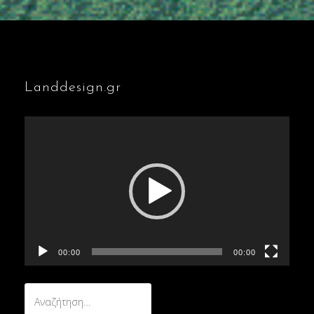
Landdesign.gr
Πρόγραμμα
Αναπαραγωγής
Βίντεο
00:00
00:00
Αναζήτηση
για: