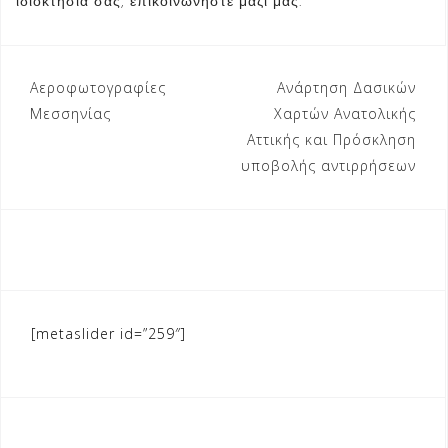
ιδιοκτησία σας, επικοινωνήστε μαζί μας.
Πλοήγηση
Αεροφωτογραφίες
Ανάρτηση Δασικών
άρθρων
Μεσσηνίας
Χαρτών Ανατολικής
Αττικής και Πρόσκληση
υποβολής αντιρρήσεων
[metaslider id=”259″]