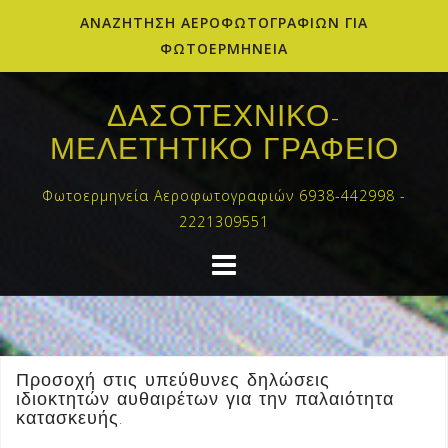
ΑΝΑΖΗΤΗΣΗ ΑΕΡΟΦΩΤΟΓΡΑΦΙΩΝ ΓΙΑ
ΦΩΤΟΕΡΜΗΝΕΙΑ
Skip
to
ΔΑΣΟΤΕΧΝΙΚΟ-
content
ΜΕΛΕΤΗΤΙΚΟ ΓΡΑΦΕΙΟ
Φωτοερμηνεία Αεροφωτογραφιών 6938-442998 -
2221309551
Προσοχή στις υπεύθυνες δηλώσεις
ιδιοκτητών αυθαιρέτων για την παλαιότητα
κατασκευής.