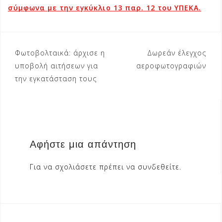
σύμφωνα
με την εγκύκλιο 13 παρ. 12 του ΥΠΕΚΑ.
Πλοήγηση
Φωτοβολταικά: άρχισε η
Δωρεάν έλεγχος
άρθρων
υποβολή αιτήσεων για
αεροφωτογραφιών
την εγκατάσταση τους
Αφήστε μια απάντηση
Για να σχολιάσετε πρέπει να
συνδεθείτε
.