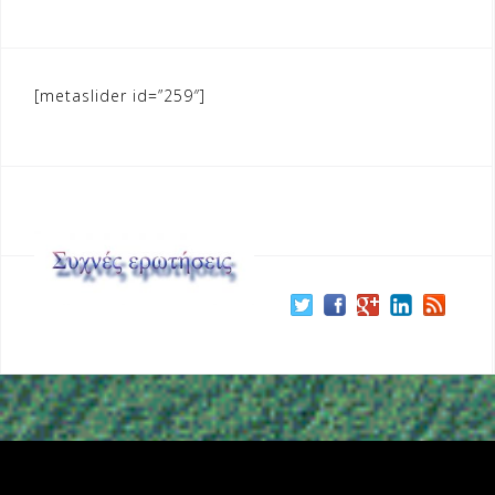
[metaslider id=”259″]