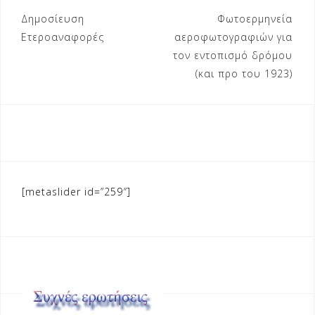
Πλοήγηση
Δημοσίευση
Φωτοερμηνεία
άρθρων
Ετεροαναφορές
αεροφωτογραφιών για
τον εντοπισμό δρόμου
(και προ του 1923)
[metaslider id=”259″]