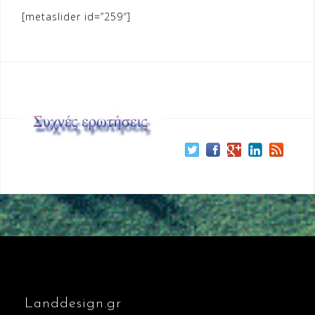
[metaslider id=”259″]
Landdesign.gr