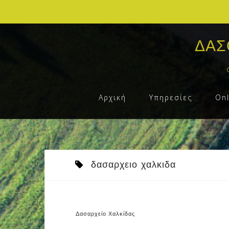
Skip
to
ΔΑΣ
content
Αρχική
Υπηρεσίες
On
δασαρχειο χαλκιδα
Δασαρχείο Χαλκίδας