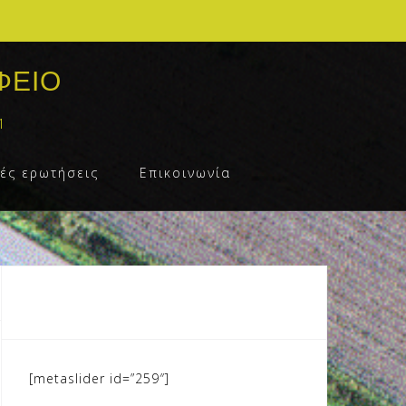
ΦΕΙΟ
1
ές ερωτήσεις
Επικοινωνία
[metaslider id=”259″]