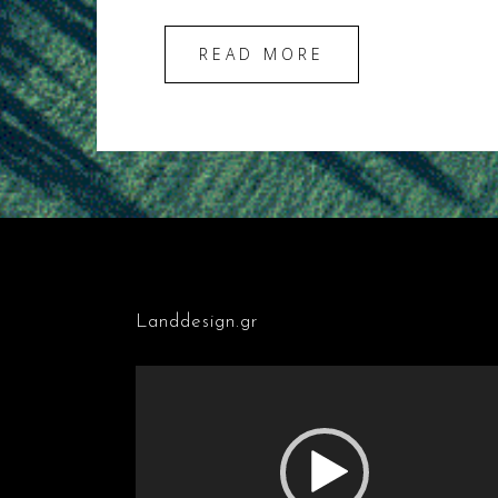
READ MORE
Landdesign.gr
Πρόγραμμα
Αναπαραγωγής
Βίντεο