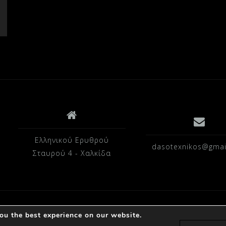
Ελληνικού Ερυθρού
dasotexnikos@gmai
Σταυρού 4 - Χαλκίδα
Powered by D.A © 2023
ou the best experience on our website.
s για στατιστικά δεδομένα.