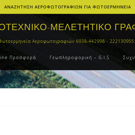
ΑΝΑΖΗΤΗΣΗ ΑΕΡΟΦΩΤΟΓΡΑΦΙΩΝ ΓΙΑ ΦΩΤΟΕΡΜΗΝΕΙΑ
ΟΤΕΧΝΙΚΟ-ΜΕΛΕΤΗΤΙΚΟ ΓΡΑ
Φωτοερμηνεία Αεροφωτογραφιών 6938-442998 - 222130955
line Προσφορά
Γεωπληροφορική – G.I.S
Συχν