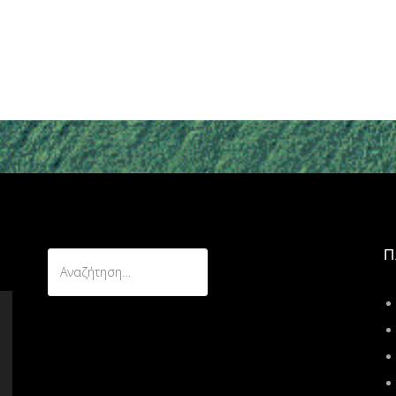
Π
Αναζήτηση
για: