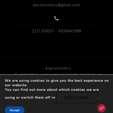
dasotexnikos@gmail.com
2221309551 - 6938442998
– Δημοσιεύσεις
– O ιστότοπος χρησιμοποιεί Google Analytics για
We are using cookies to give you the best experience on
στατιστικά δεδομένα.
our website.
You can find out more about which cookies we are
Powered by D.A © 2023
using or switch them off in
SETTINGS
.
Accept
ΚΑΛΕΣΤΕ
ΠΛΟΗΓΗΣΗ