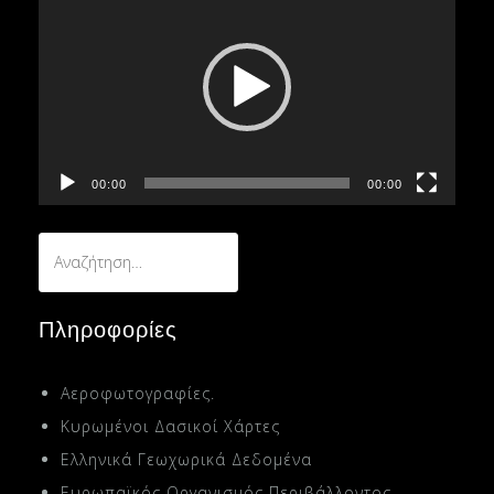
Αναπαραγωγής
Βίντεο
00:00
00:00
Αναζήτηση
για:
Πληροφορίες
Αεροφωτογραφίες.
Κυρωμένοι Δασικοί Χάρτες
Ελληνικά Γεωχωρικά Δεδομένα
Ευρωπαϊκός Οργανισμός Περιβάλλοντος