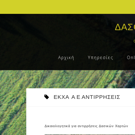
Skip
to
ΔΑΣ
content
Αρχική
Υπηρεσίες
On
ΕΚΧΑ Α.Ε.ΑΝΤΙΡΡΗΣΕΙΣ
Δικαιολογητικά για αντιρρήσεις Δασικών Χαρτών