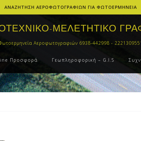
ΑΝΑΖΗΤΗΣΗ ΑΕΡΟΦΩΤΟΓΡΑΦΙΩΝ ΓΙΑ ΦΩΤΟΕΡΜΗΝΕΙΑ
ΟΤΕΧΝΙΚΟ-ΜΕΛΕΤΗΤΙΚΟ ΓΡΑ
Φωτοερμηνεία Αεροφωτογραφιών 6938-442998 - 222130955
line Προσφορά
Γεωπληροφορική – G.I.S
Συχν