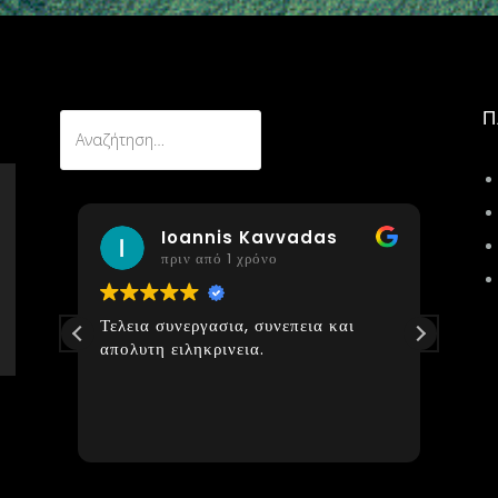
Π
Αναζήτηση
για:
Ioannis Kavvadas
πριν από 1 χρόνο
ώ με
Τελεια συνεργασια, συνεπεια και
Εξαι
στο
απολυτη ειληκρινεια.
με σ
ής
Πραγ
και
τόσο
 στην
τη
ίνεια