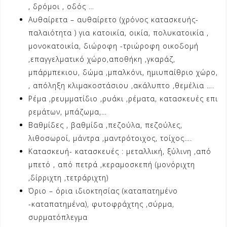
, δρόμοι , οδός …
Αυθαίρετα – αυθαίρετο (χρόνος κατασκευής-
παλαιότητα ) για κατοικία, οικία, πολυκατοικία ,
μονοκατοικία, διώροφη -τριώροφη οικοδομή
,επαγγελματικό χώρο,αποθήκη ,γκαράζ,
μπάρμπεκιου, δώμα ,μπαλκόνι, ημιυπαίθριο χώρο,
, απόληξη κλιμακοστάσιου ,ακάλυπτο ,θεμέλια ….
Ρέμα ,ρευμματίδιο ,ρυάκι ,ρέματα, κατασκευές επι
ρεμάτων, μπάζωμα,…
Βαθμίδες , βαθμίδα ,πεζούλα, πεζούλες,
λιθοσωροί, μάντρα ,μαντρότοιχος, τοίχος….
Κατασκευή- κατασκευές : μεταλλική, ξύλινη ,από
μπετό , από πετρά ,κεραμοσκεπή (μονόριχτη
,δίρριχτη ,τετράριχτη)
Όριο – όρια ιδιοκτησίας (καταπατημένο
-καταπατημένα), φυτοφράχτης ,σύρμα,
συρματόπλεγμα