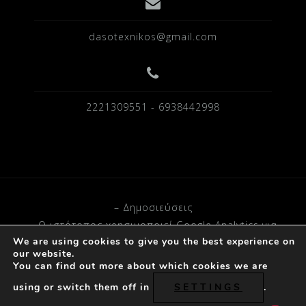
dasotexnikos@gmail.com
2221309551 - 6938442998
– Δημοσιεύσεις
– O ιστότοπος χρησιμοποιεί Google Analytics για
We are using cookies to give you the best experience on
στατιστικά δεδομένα.
our website.
You can find out more about which cookies we are
Powered by D.A © 2023
using or switch them off in
SETTINGS
.