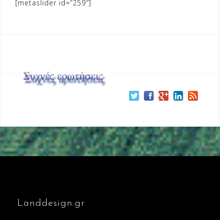
[metaslider id=”259″]
Landdesign.gr