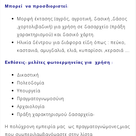
Μπορεί να προσδιοριστεί:
Μορφή έκτασης (αγρός, αγροτική, δασική ,δάσος
,χορτολιβαδική) για χρήση σε δασαρχείο (πράξη
χαρακτηρισμού) και δασικό χάρτη.
Ηλικία δέντρου για διάφορα είδη όπως : πεύκο,
καστανιά, αμυγδαλιά, ελιά, κυπαρίσσι ,κερασιά ….
Εκθέσεις- μελέτες φωτοερμηνείας για χρήση :
Δικαστική
Πολεοδομία
Υπουργεία
Πραγματογνωμοσύνη
Αρχαιολογία
Πράξη χαρακτηρισμού δασαρχεία-
Η πολύχρονη εμπειρία μας ως πραγματογνώμονες,μιας
που συμπεριλαμβανόμαστε στην λίστα