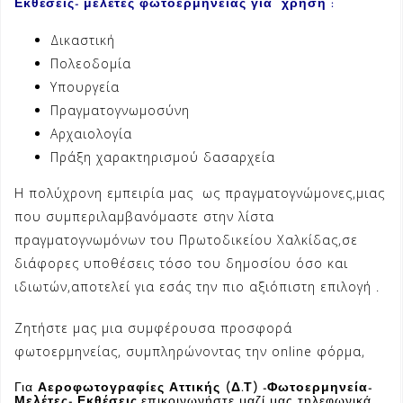
Εκθέσεις- μελέτες φωτοερμηνείας για χρήση :
Δικαστική
Πολεοδομία
Υπουργεία
Πραγματογνωμοσύνη
Αρχαιολογία
Πράξη χαρακτηρισμού δασαρχεία
Η πολύχρονη εμπειρία μας ως πραγματογνώμονες,μιας
που συμπεριλαμβανόμαστε στην λίστα
πραγματογνωμόνων του Πρωτοδικείου Χαλκίδας,σε
διάφορες υποθέσεις τόσο του δημοσίου όσο και
ιδιωτών,αποτελεί για εσάς την πιο αξιόπιστη επιλογή .
Ζητήστε μας μια συμφέρουσα προσφορά
φωτοερμηνείας, συμπληρώνοντας την
online φόρμα,
Για
Αεροφωτογραφίες Αττικής (Δ.Τ) -Φωτοερμηνεία-
Μελέτες- Εκθέσεις
,
επικοινωνήστε μαζί μας τηλεφωνικά.