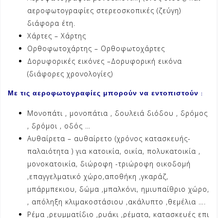
αεροφωτογραφίες στερεοσκοπικές (ζεύγη)
διάφορα έτη.
Χάρτες – Χάρτης
Ορθοφωτοχάρτης – Ορθοφωτοχάρτες
Δορυφορικές εικόνες –Δορυφορική εικόνα
(διάφορες χρονολογίες)
Με τις αεροφωτογραφίες μπορούν να εντοπιστούν :
Μονοπάτι , μονοπάτια , δουλειά διόδου , δρόμος
, δρόμοι , οδός …
Αυθαίρετα – αυθαίρετο (χρόνος κατασκευής-
παλαιότητα ) για κατοικία, οικία, πολυκατοικία ,
μονοκατοικία, διώροφη -τριώροφη οικοδομή
,επαγγελματικό χώρο,αποθήκη ,γκαράζ,
μπάρμπεκιου, δώμα ,μπαλκόνι, ημιυπαίθριο χώρο,
, απόληξη κλιμακοστάσιου ,ακάλυπτο ,θεμέλια ….
Ρέμα ,ρευμματίδιο ,ρυάκι ,ρέματα, κατασκευές επι