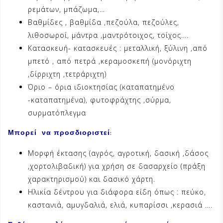
ρεμάτων, μπάζωμα,…
Βαθμίδες , βαθμίδα ,πεζούλα, πεζούλες,
λιθοσωροί, μάντρα ,μαντρότοιχος, τοίχος….
Κατασκευή- κατασκευές : μεταλλική, ξύλινη ,από
μπετό , από πετρά ,κεραμοσκεπή (μονόριχτη
,δίρριχτη ,τετράριχτη)
Όριο – όρια ιδιοκτησίας (καταπατημένο
-καταπατημένα), φυτοφράχτης ,σύρμα,
συρματόπλεγμα
Μπορεί να προσδιοριστεί:
Μορφή έκτασης (αγρός, αγροτική, δασική ,δάσος
,χορτολιβαδική) για χρήση σε δασαρχείο (πράξη
χαρακτηρισμού) και δασικό χάρτη.
Ηλικία δέντρου για διάφορα είδη όπως : πεύκο,
καστανιά, αμυγδαλιά, ελιά, κυπαρίσσι ,κερασιά ….