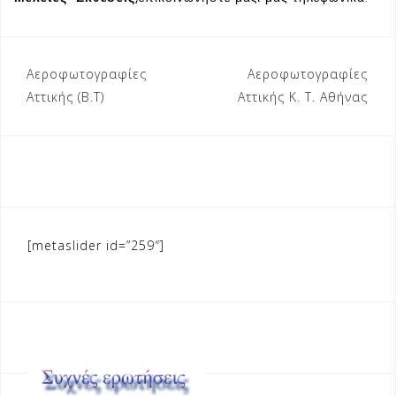
Πλοήγηση
Αεροφωτογραφίες
Αεροφωτογραφίες
άρθρων
Αττικής (Β.Τ)
Αττικής Κ. Τ. Αθήνας
[metaslider id=”259″]