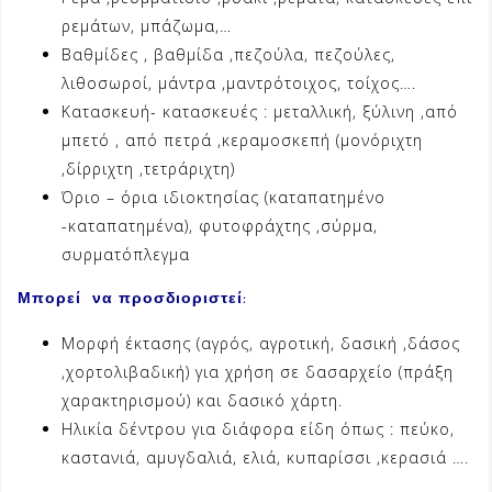
ρεμάτων, μπάζωμα,…
Βαθμίδες , βαθμίδα ,πεζούλα, πεζούλες,
λιθοσωροί, μάντρα ,μαντρότοιχος, τοίχος….
Κατασκευή- κατασκευές : μεταλλική, ξύλινη ,από
μπετό , από πετρά ,κεραμοσκεπή (μονόριχτη
,δίρριχτη ,τετράριχτη)
Όριο – όρια ιδιοκτησίας (καταπατημένο
-καταπατημένα), φυτοφράχτης ,σύρμα,
συρματόπλεγμα
Μπορεί να προσδιοριστεί
:
Μορφή έκτασης (αγρός, αγροτική, δασική ,δάσος
,χορτολιβαδική) για χρήση σε δασαρχείο (πράξη
χαρακτηρισμού) και δασικό χάρτη.
Ηλικία δέντρου για διάφορα είδη όπως : πεύκο,
καστανιά, αμυγδαλιά, ελιά, κυπαρίσσι ,κερασιά ….