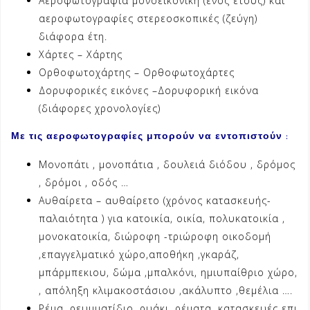
Aεροφωτογραφία μονοεικονική (ενός έτους) και
αεροφωτογραφίες στερεοσκοπικές (ζεύγη)
διάφορα έτη.
Χάρτες – Χάρτης
Ορθοφωτοχάρτης – Ορθοφωτοχάρτες
Δορυφορικές εικόνες –Δορυφορική εικόνα
(διάφορες χρονολογίες)
Με τις αεροφωτογραφίες μπορούν να εντοπιστούν :
Μονοπάτι , μονοπάτια , δουλειά διόδου , δρόμος
, δρόμοι , οδός …
Αυθαίρετα – αυθαίρετο (χρόνος κατασκευής-
παλαιότητα ) για κατοικία, οικία, πολυκατοικία ,
μονοκατοικία, διώροφη -τριώροφη οικοδομή
,επαγγελματικό χώρο,αποθήκη ,γκαράζ,
μπάρμπεκιου, δώμα ,μπαλκόνι, ημιυπαίθριο χώρο,
, απόληξη κλιμακοστάσιου ,ακάλυπτο ,θεμέλια ….
Ρέμα ,ρευμματίδιο ,ρυάκι ,ρέματα, κατασκευές επι