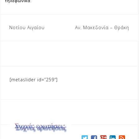
τηλεφωνικά.
Πλοήγηση
Νοτίου Αιγαίου
Αν. Μακεδονία – Θράκη
άρθρων
[metaslider id=”259″]