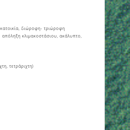
νοκατοικία, διώροφη- τριώροφη
, απόληξη κλιμακοστάσιου, ακάλυπτο,
τη, τετράριχτη)