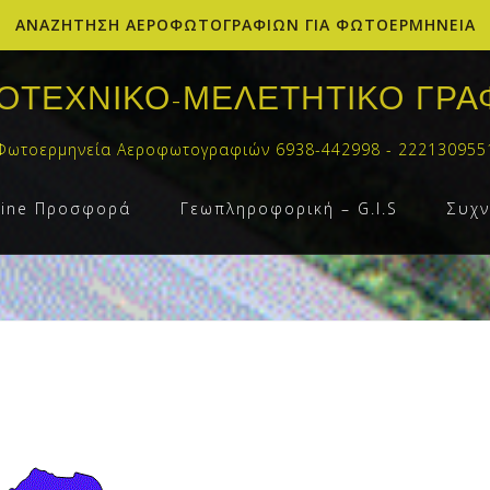
ΑΝΑΖΗΤΗΣΗ ΑΕΡΟΦΩΤΟΓΡΑΦΙΩΝ ΓΙΑ ΦΩΤΟΕΡΜΗΝΕΙΑ
ΟΤΕΧΝΙΚΟ-ΜΕΛΕΤΗΤΙΚΟ ΓΡΑ
Φωτοερμηνεία Αεροφωτογραφιών 6938-442998 - 222130955
line Προσφορά
Γεωπληροφορική – G.I.S
Συχν