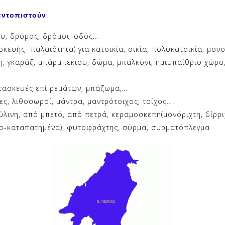
εντοπιστούν:
υ, δρόμος, δρόμοι, οδός…
κευής- παλαιότητα) για κατοικία, οικία, πολυκατοικία, μο
η, γκαράζ, μπάρμπεκιου, δώμα, μπαλκόνι, ημιυπαίθριο χώρο
ατασκευές επί ρεμάτων, μπάζωμα,…
ς, λιθοσωροί, μάντρα, μαντρότοιχος, τοίχος….
λινη, από μπετό, από πετρά, κεραμοσκεπή(μονόριχτη, δίρριχ
νο-καταπατημένα), φυτοφράχτης, σύρμα, συρματόπλεγμα