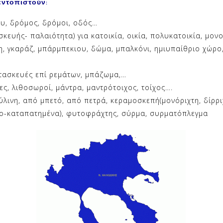
εντοπιστούν:
υ, δρόμος, δρόμοι, οδός…
κευής- παλαιότητα) για κατοικία, οικία, πολυκατοικία, μο
η, γκαράζ, μπάρμπεκιου, δώμα, μπαλκόνι, ημιυπαίθριο χώρο
ατασκευές επί ρεμάτων, μπάζωμα,…
ς, λιθοσωροί, μάντρα, μαντρότοιχος, τοίχος….
λινη, από μπετό, από πετρά, κεραμοσκεπή(μονόριχτη, δίρριχ
νο-καταπατημένα), φυτοφράχτης, σύρμα, συρματόπλεγμα