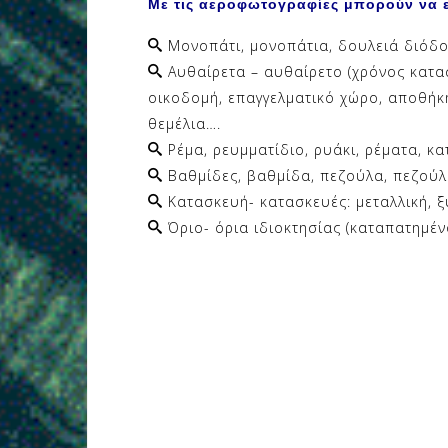
Με τις αεροφωτογραφίες μπορούν να 
Μονοπάτι, μονοπάτια, δουλειά διόδο
Αυθαίρετα – αυθαίρετο (χρόνος κατασ
οικοδομή, επαγγελματικό χώρο, αποθήκ
θεμέλια….
Ρέμα, ρευμματίδιο, ρυάκι, ρέματα, κ
Βαθμίδες, βαθμίδα, πεζούλα, πεζούλε
Κατασκευή- κατασκευές: μεταλλική, ξύ
Όριο- όρια ιδιοκτησίας (καταπατημέ