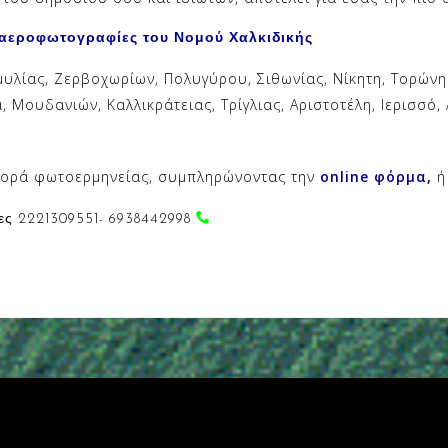
/αεροφωτογραφίες του Νομού
Χαλκιδικής
υλίας, Ζερβοχωρίων, Πολυγύρου, Σιθωνίας, Νίκητη, Τορών
Μουδανιών, Καλλικράτειας, Τρίγλιας, Αριστοτέλη, Ιερισσό, 
ορά φωτοερμηνείας, συμπληρώνοντας την
online φόρμα
,
ή
ς 2221309551- 6938442998