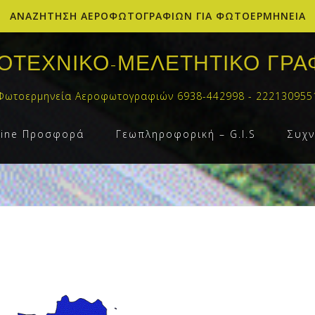
ΑΝΑΖΗΤΗΣΗ ΑΕΡΟΦΩΤΟΓΡΑΦΙΩΝ ΓΙΑ ΦΩΤΟΕΡΜΗΝΕΙΑ
ΟΤΕΧΝΙΚΟ-ΜΕΛΕΤΗΤΙΚΟ ΓΡΑ
Φωτοερμηνεία Αεροφωτογραφιών 6938-442998 - 222130955
line Προσφορά
Γεωπληροφορική – G.I.S
Συχν