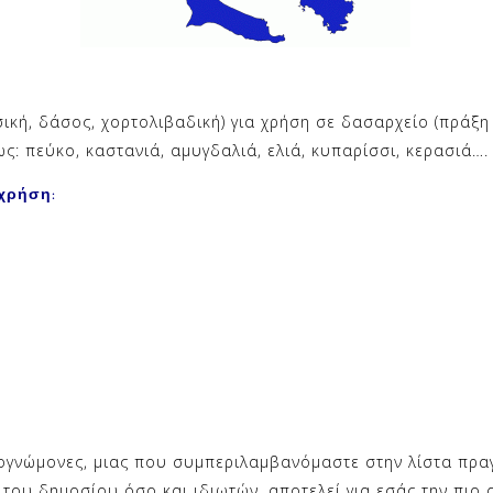
ική, δάσος, χορτολιβαδική) για χρήση σε δασαρχείο (πράξη
ς: πεύκο, καστανιά, αμυγδαλιά, ελιά, κυπαρίσσι, κερασιά….
χρήση:
ογνώμονες, μιας που συμπεριλαμβανόμαστε στην λίστα πρ
του δημοσίου όσο και ιδιωτών, αποτελεί για εσάς την πιο α