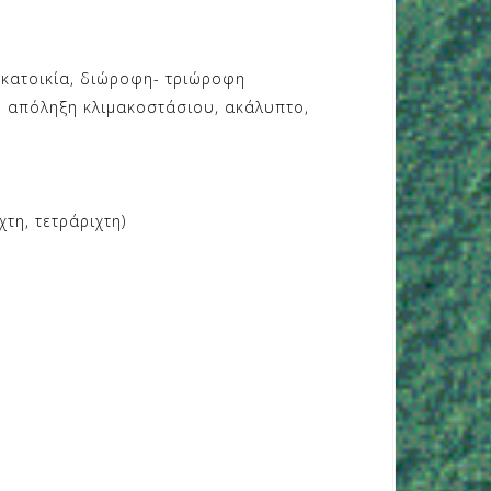
νοκατοικία, διώροφη- τριώροφη
, απόληξη κλιμακοστάσιου, ακάλυπτο,
τη, τετράριχτη)