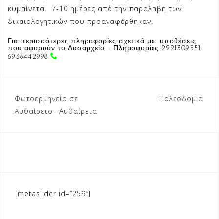
κυμαίνεται 7-10 ημέρες από την παραλαβή των
δικαιολογητικών που προαναφέρθηκαν.
Για περισσότερες πληροφορίες σχετικά με υποθέσεις
που αφορούν το Δασαρχείο – Πληροφορίες 2221309551-
6938442998
Πλοήγηση
Φωτοερμηνεία σε
Πολεοδομία
άρθρων
Αυθαίρετο –Αυθαίρετα
[metaslider id=”259″]